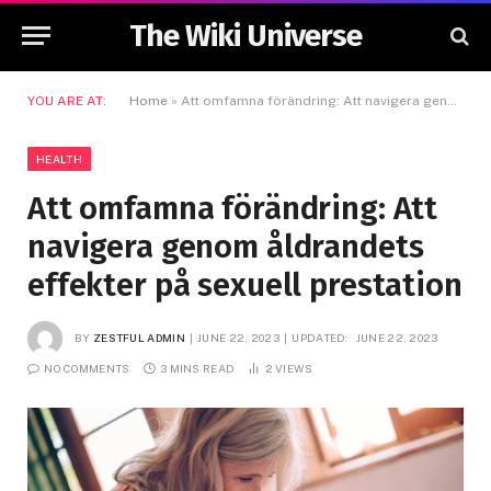
The Wiki Universe
YOU ARE AT:
Home
»
Att omfamna förändring: Att navigera genom åldrandets effekter på sexuell prestation
HEALTH
Att omfamna förändring: Att
navigera genom åldrandets
effekter på sexuell prestation
BY
ZESTFUL ADMIN
JUNE 22, 2023
UPDATED:
JUNE 22, 2023
NO COMMENTS
3 MINS READ
2
VIEWS